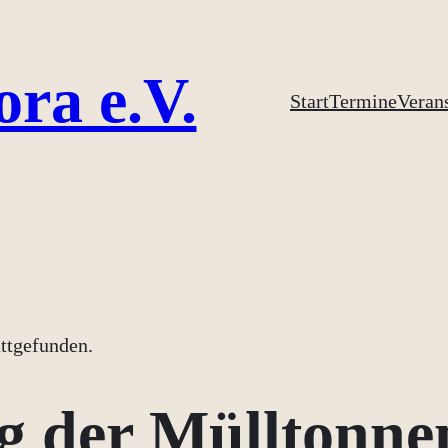
ora e.V.
Start
Termine
Veran
attgefunden.
g der Mülltonne